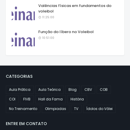
Valências físicas em fundamentos do
voleibol
11:25:00
Função do líbero no Voleibol
10:51:00
CATEGORIAS
Aula Prática
Aula Teórica
Blog
CBV
COB
COI
FIVB
Hall da Fama
História
No Treinamento
Olimpiadas
TV
Ídolos do Vôlei
ENTRE EM CONTATO