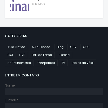
10:51:00
CATEGORIAS
Aula Prática
Aula Teórica
Blog
CBV
COB
COI
FIVB
Hall da Fama
História
No Treinamento
Olimpiadas
TV
Ídolos do Vôlei
ENTRE EM CONTATO
Nome
E-mail
*