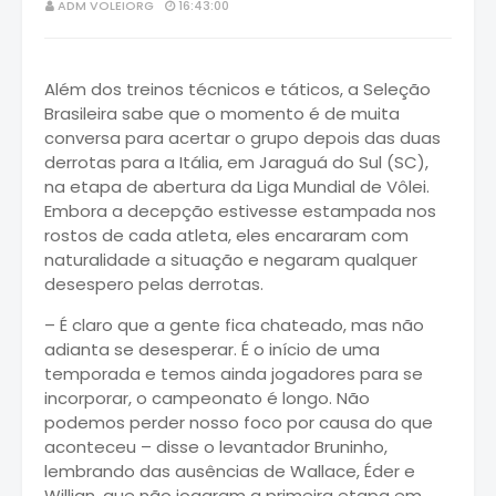
ADM VOLEIORG
16:43:00
Além dos treinos técnicos e táticos, a Seleção
Brasileira sabe que o momento é de muita
conversa para acertar o grupo depois das duas
derrotas para a Itália, em Jaraguá do Sul (SC),
na etapa de abertura da Liga Mundial de Vôlei.
Embora a decepção estivesse estampada nos
rostos de cada atleta, eles encararam com
naturalidade a situação e negaram qualquer
desespero pelas derrotas.
– É claro que a gente fica chateado, mas não
adianta se desesperar. É o início de uma
temporada e temos ainda jogadores para se
incorporar, o campeonato é longo. Não
podemos perder nosso foco por causa do que
aconteceu – disse o levantador Bruninho,
lembrando das ausências de Wallace, Éder e
Willian, que não jogaram a primeira etapa em