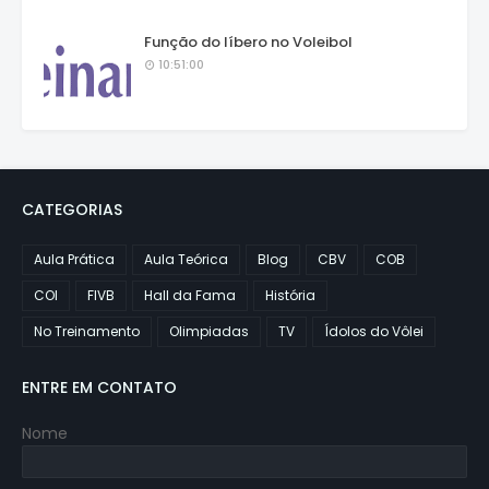
Função do líbero no Voleibol
10:51:00
CATEGORIAS
Aula Prática
Aula Teórica
Blog
CBV
COB
COI
FIVB
Hall da Fama
História
No Treinamento
Olimpiadas
TV
Ídolos do Vôlei
ENTRE EM CONTATO
Nome