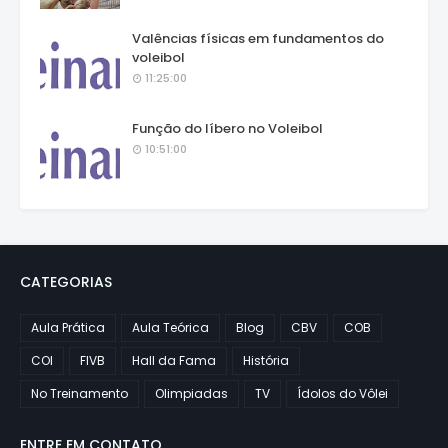
Valências físicas em fundamentos do
voleibol
11:25:00
Função do líbero no Voleibol
10:51:00
CATEGORIAS
Aula Prática
Aula Teórica
Blog
CBV
COB
COI
FIVB
Hall da Fama
História
No Treinamento
Olimpiadas
TV
Ídolos do Vôlei
ENTRE EM CONTATO