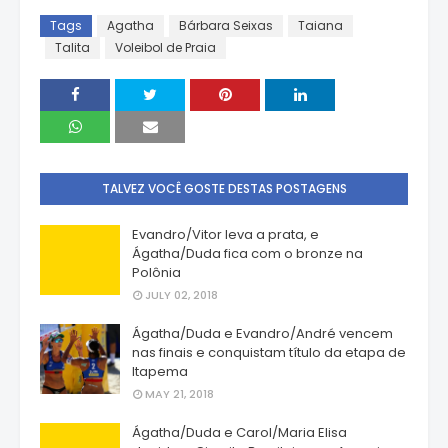
Tags
Agatha
Bárbara Seixas
Taiana
Talita
Voleibol de Praia
TALVEZ VOCÊ GOSTE DESTAS POSTAGENS
Evandro/Vitor leva a prata, e
Ágatha/Duda fica com o bronze na
Polônia
JULY 02, 2018
Ágatha/Duda e Evandro/André vencem
nas finais e conquistam título da etapa de
Itapema
MAY 21, 2018
Ágatha/Duda e Carol/Maria Elisa