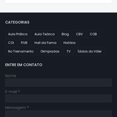
CATEGORIAS
Aula Prática
Aula Teórica
Blog
CBV
COB
COI
FIVB
Hall da Fama
História
No Treinamento
Olimpiadas
TV
Ídolos do Vôlei
ENTRE EM CONTATO
Nome
E-mail
*
Mensagem
*