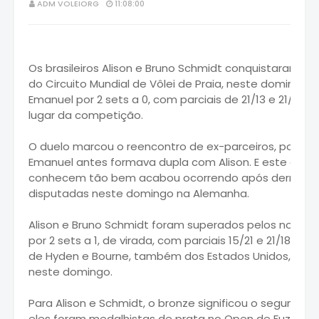
ADM VOLEIORG
11:08:00
Os brasileiros Alison e Bruno Schmidt conquistaram a
do Circuito Mundial de Vôlei de Praia, neste domingo,
Emanuel por 2 sets a 0, com parciais de 21/13 e 21/12,
lugar da competição.
O duelo marcou o reencontro de ex-parceiros, pois S
Emanuel antes formava dupla com Alison. E este conf
conhecem tão bem acabou ocorrendo após derrotas
disputadas neste domingo na Alemanha.
Alison e Bruno Schmidt foram superados pelos norte
por 2 sets a 1, de virada, com parciais 15/21 e 21/18 e 
de Hyden e Bourne, também dos Estados Unidos, por 21/
neste domingo.
Para Alison e Schmidt, o bronze significou o segundo
eles foram medalhistas de prata no Open de Fuzhou,