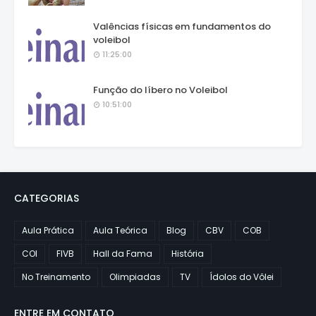
Valências físicas em fundamentos do
voleibol
11:25:00
Função do líbero no Voleibol
10:51:00
CATEGORIAS
Aula Prática
Aula Teórica
Blog
CBV
COB
COI
FIVB
Hall da Fama
História
No Treinamento
Olimpiadas
TV
Ídolos do Vôlei
ENTRE EM CONTATO