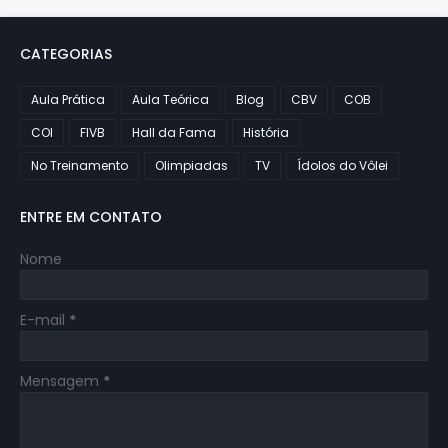
CATEGORIAS
Aula Prática
Aula Teórica
Blog
CBV
COB
COI
FIVB
Hall da Fama
História
No Treinamento
Olimpiadas
TV
Ídolos do Vôlei
ENTRE EM CONTATO
Nome
E-mail
*
Mensagem
*