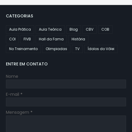
CATEGORIAS
Aula Prática
Aula Teórica
Blog
CBV
COB
COI
FIVB
Hall da Fama
História
No Treinamento
Olimpiadas
TV
Ídolos do Vôlei
ENTRE EM CONTATO
Nome
E-mail
*
Mensagem
*