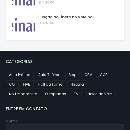
11:25:00
Função do líbero no Voleibol
10:51:00
CATEGORIAS
Aula Prática
Aula Teórica
Blog
CBV
COB
COI
FIVB
Hall da Fama
História
No Treinamento
Olimpiadas
TV
Ídolos do Vôlei
ENTRE EM CONTATO
Nome