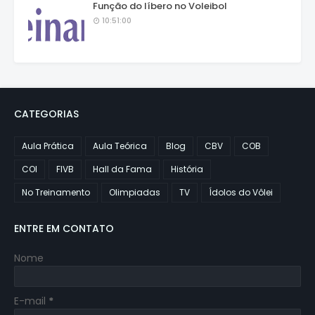
Função do líbero no Voleibol
10:51:00
CATEGORIAS
Aula Prática
Aula Teórica
Blog
CBV
COB
COI
FIVB
Hall da Fama
História
No Treinamento
Olimpiadas
TV
Ídolos do Vôlei
ENTRE EM CONTATO
Nome
E-mail
*