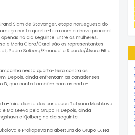
o Grand Slam de Stavanger, etapa norueguesa do
e começa nesta quarta-feira com a chave principal
penas no dia seguinte. Entre as mulheres,
lisa e Maria Clara/Carol são as representantes
idt, Pedro Solberg/Emanuel e Ricardo/Álvaro Filho
ampanha nesta quarta-feira contra as
tröm. Depois, ainda enfrentam as canadenses
po D, que conta também com as norte-
arta-feira diante das casaques Tatyana Mashkova
a e Moiseeva pelo Grupo H. Depois, ainda
gshavn e Kjolberg no dia seguinte.
s Ukolova e Prokopeva na abertura do Grupo G. Na