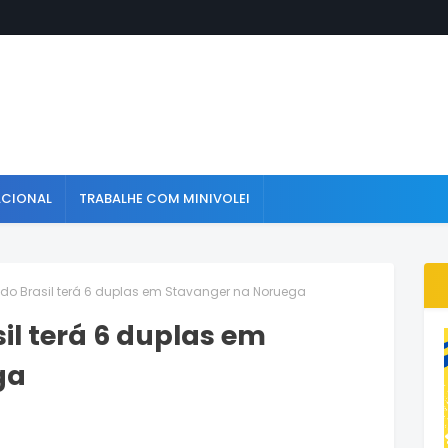
ACIONAL
TRABALHE COM MINIVOLEI
a do Brasil terá 6 duplas em Stavanger na Noruega
sil terá 6 duplas em
ga