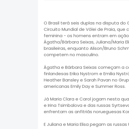
O Brasil terá seis duplas na disputa d
Circuito Mundial de Vôlei de Praia, qu
feminina - os homens entram em ação a
Ágatha/Bárbara Seixas, Juliana/Maria E
brasileiras, enquanto Alison/Bruno Schm
competem no masculino.
Ágatha e Bárbara Seixas começam a c
finlandesas Erika Nystrom e Emilia Nys
Heather Bansley e Sarah Pavan no Gru
americanas Emily Day e Summer Ross.
Já Maria Clara e Carol jogam nesta qu
e Irina Tsimbalova e das russas Syrtsev
enfrentam as anfitriãs norueguesas Kon
E Juliana e Maria Elisa pegam as russa