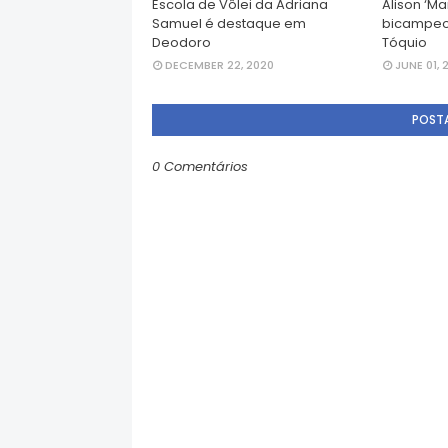
Escola de Vôlei da Adriana
Alison ‘M
Samuel é destaque em
bicampeo
Deodoro
Tóquio
DECEMBER 22, 2020
JUNE 01, 
POST
0 Comentários