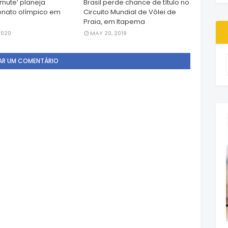
amute’ planeja
Brasil perde chance de título no
nato olímpico em
Circuito Mundial de Vôlei de
Praia, em Itapema
2020
MAY 20, 2019
AR UM COMENTÁRIO