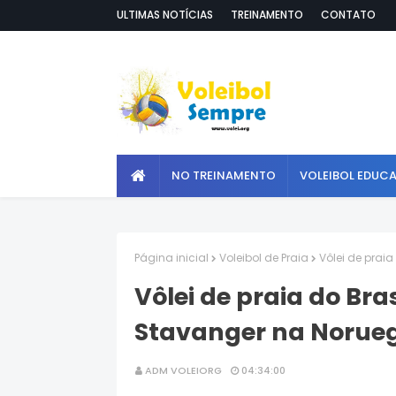
ULTIMAS NOTÍCIAS
TREINAMENTO
CONTATO
NO TREINAMENTO
VOLEIBOL EDUC
Página inicial
Voleibol de Praia
Vôlei de prai
Vôlei de praia do Bra
Stavanger na Norue
ADM VOLEIORG
04:34:00