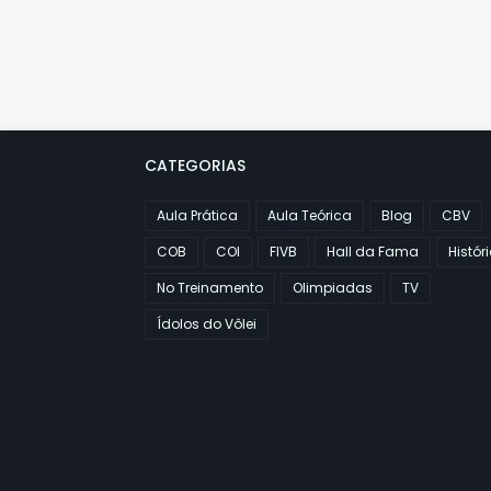
CATEGORIAS
Aula Prática
Aula Teórica
Blog
CBV
COB
COI
FIVB
Hall da Fama
Histór
No Treinamento
Olimpiadas
TV
Ídolos do Vôlei