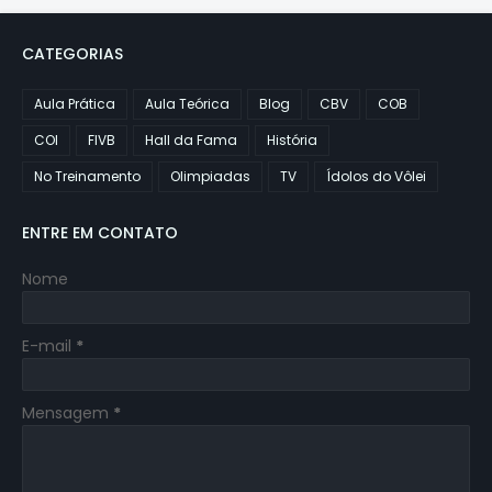
CATEGORIAS
Aula Prática
Aula Teórica
Blog
CBV
COB
COI
FIVB
Hall da Fama
História
No Treinamento
Olimpiadas
TV
Ídolos do Vôlei
ENTRE EM CONTATO
Nome
E-mail
*
Mensagem
*