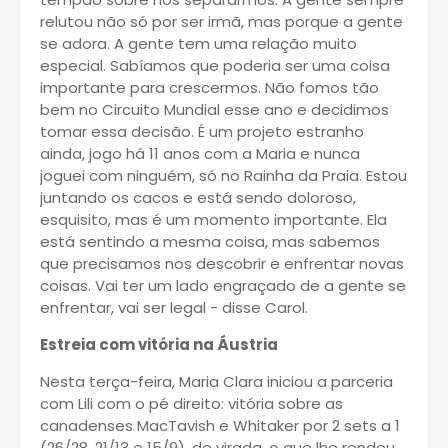
relutou não só por ser irmã, mas porque a gente
se adora. A gente tem uma relação muito
especial. Sabíamos que poderia ser uma coisa
importante para crescermos. Não fomos tão
bem no Circuito Mundial esse ano e decidimos
tomar essa decisão. É um projeto estranho
ainda, jogo há 11 anos com a Maria e nunca
joguei com ninguém, só no Rainha da Praia. Estou
juntando os cacos e está sendo doloroso,
esquisito, mas é um momento importante. Ela
está sentindo a mesma coisa, mas sabemos
que precisamos nos descobrir e enfrentar novas
coisas. Vai ter um lado engraçado de a gente se
enfrentar, vai ser legal - disse Carol.
Estreia com vitória na Áustria
Nesta terça-feira, Maria Clara iniciou a parceria
com
Lili
com o pé direito: vitória sobre as
canadenses MacTavish e Whitaker por 2 sets a 1
(26/28, 21/13 e 15/9), de virada, o que lhe rendeu