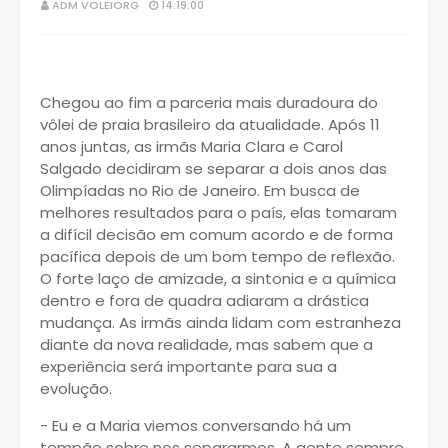
ADM VOLEIORG
14:19:00
Chegou ao fim a parceria mais duradoura do
vôlei de praia brasileiro da atualidade. Após 11
anos juntas, as irmãs
Maria Clara
e
Carol
Salgado decidiram se separar a dois anos das
Olimpíadas no Rio de Janeiro. Em busca de
melhores resultados para o país, elas tomaram
a difícil decisão em comum acordo e de forma
pacífica depois de um bom tempo de reflexão.
O forte laço de amizade, a sintonia e a química
dentro e fora de quadra adiaram a drástica
mudança. As irmãs ainda lidam com estranheza
diante da nova realidade, mas sabem que a
experiência será importante para sua a
evolução.
- Eu e a Maria viemos conversando há um
tempão sobre nos separarmos. A gente sempre