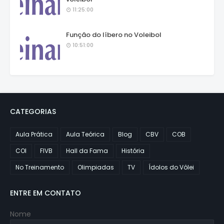
11:25:00
Função do líbero no Voleibol
10:51:00
CATEGORIAS
Aula Prática
Aula Teórica
Blog
CBV
COB
COI
FIVB
Hall da Fama
História
No Treinamento
Olimpiadas
TV
Ídolos do Vôlei
ENTRE EM CONTATO
Nome