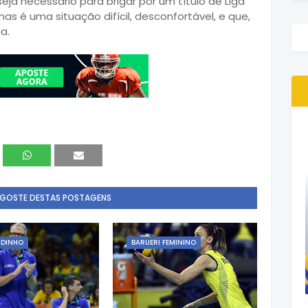
ja necessário para brigar por um título de Liga
 é uma situação difícil, desconfortável, e que,
a.
 GOSTE DESTAS POSTAGENS
RDINHO
BARUERI FEMININO