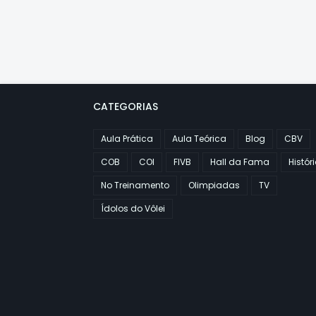
CATEGORIAS
Aula Prática
Aula Teórica
Blog
CBV
COB
COI
FIVB
Hall da Fama
Histór
No Treinamento
Olimpiadas
TV
Ídolos do Vôlei