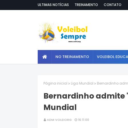
ULTIMAS NOTÍCIAS
TREINAMENTO
CONTATO
NO TREINAMENTO
VOLEIBOL EDUC
Página inicial
Liga Mundial
Bernardinho admit
Bernardinho admite 's
Mundial
ADM VOLEIORG
16:11:00