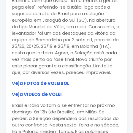
Bruninho bem que avisou: "lá na frente, a gente
pega eles", referindo-se à Itália, logo após a
segunda derrota do Brasil para a seleção
européia, em Jaraguá do Sul (SC), na abertura
da Liga Mundial de Vôlei, em maio. Consciente, o
levantador foi um dos destaques da vitória da
equipe de Bernardinho por 3 sets a 1, parciais de
25/26, 20/25, 25/19 e 25/19, em Bolonha (ITA),
nesta quinta-feira. Agora, a Seleção está cada
vez mais perto da fase final. Novo triunfo por
este placar garante a classificação. Um feito
que, por diversas vezes, pareceu improvável.
Veja FOTOS de VOLEIBOL
Veja VIDEOS de VOLEI
Brasil e Itália voltam a se enfrentar no próximo
domingo, às 12h (de Brasília), em Milão. Se
perder, a Seleção dependerá dos resultados do
outro confronto. Nesta sexta-feira e no sábado,
Irã e Polônia medem forças. E os poloneses