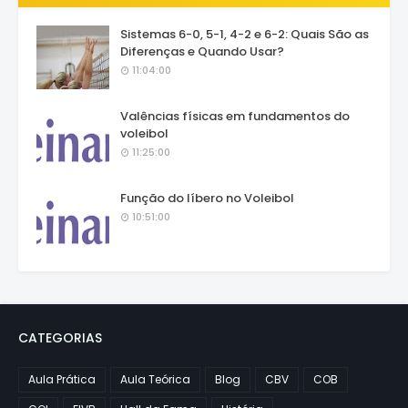
Sistemas 6-0, 5-1, 4-2 e 6-2: Quais São as
Diferenças e Quando Usar?
11:04:00
Valências físicas em fundamentos do
voleibol
11:25:00
Função do líbero no Voleibol
10:51:00
CATEGORIAS
Aula Prática
Aula Teórica
Blog
CBV
COB