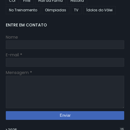
COI
FIVB
Hall da Fama
História
No Treinamento
Olimpiadas
TV
Ídolos do Vôlei
ENTRE EM CONTATO
Nome
E-mail
*
Mensagem
*
2025
13