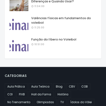
Diferenças e Quando Usar?
11:04:00
Valências físicas em fundamentos do
voleibol
11:25:00
Função do líbero no Voleibol
10:51:00
CATEGORIAS
Aula Prática
Aula Teórica
Blog
CBV
COB
COI
FIVB
Hall da Fama
História
No Treinamento
Olimpiadas
TV
Ídolos do Vôlei