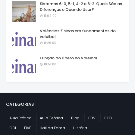
Sistemas 6-0, 5-1, 4-2 e 6-2: Quais São as
Diferenças e Quando Usar?
11:04:00
Valências físicas em fundamentos do
voleibol
11:25:00
Função do líbero no Voleibol
10:51:00
CATEGORIAS
Aula Prática
Aula Teórica
Blog
CBV
COB
COI
FIVB
Hall da Fama
História