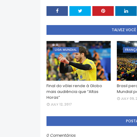
TALVEZ VOCÊ
LIGA MUNDIAL
FRANÇ
Final do vôlei rende à Globo
Brasil per
mais audiência que “Altas
Mundial p
Horas”
JULY 09, 
JULY 12, 2017
POST
0 Comentários