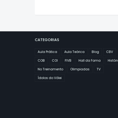
CATEGORIAS
Aula Prática
Aula Teórica
Blog
CBV
COB
COI
FIVB
Hall da Fama
Histór
No Treinamento
Olimpiadas
TV
Ídolos do Vôlei