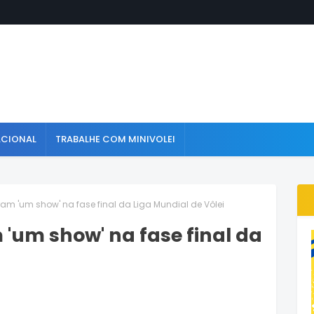
ACIONAL
TRABALHE COM MINIVOLEI
am 'um show' na fase final da Liga Mundial de Vôlei
'um show' na fase final da