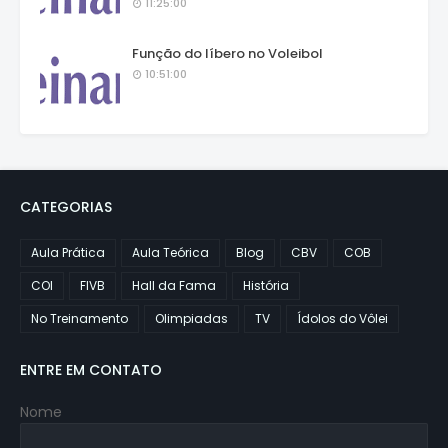
11:25:00
Função do líbero no Voleibol
10:51:00
CATEGORIAS
Aula Prática
Aula Teórica
Blog
CBV
COB
COI
FIVB
Hall da Fama
História
No Treinamento
Olimpiadas
TV
Ídolos do Vôlei
ENTRE EM CONTATO
Nome