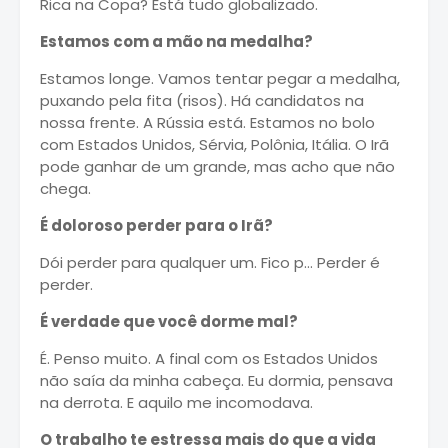
Rica na Copa? Está tudo globalizado.
Estamos com a mão na medalha?
Estamos longe. Vamos tentar pegar a medalha,
puxando pela fita (risos). Há candidatos na
nossa frente. A Rússia está. Estamos no bolo
com Estados Unidos, Sérvia, Polônia, Itália. O Irã
pode ganhar de um grande, mas acho que não
chega.
É doloroso perder para o Irã?
Dói perder para qualquer um. Fico p… Perder é
perder.
É verdade que você dorme mal?
É. Penso muito. A final com os Estados Unidos
não saía da minha cabeça. Eu dormia, pensava
na derrota. E aquilo me incomodava.
O trabalho te estressa mais do que a vida