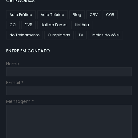
CATEGORIAS
Aula Prática
Aula Teórica
Blog
CBV
COB
COI
FIVB
Hall da Fama
História
No Treinamento
Olimpiadas
TV
Ídolos do Vôlei
ENTRE EM CONTATO
Nome
E-mail
*
Mensagem
*