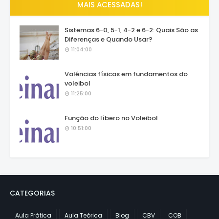
MAIS ACESSADAS!
Sistemas 6-0, 5-1, 4-2 e 6-2: Quais São as
Diferenças e Quando Usar?
11:04:00
Valências físicas em fundamentos do
voleibol
11:25:00
Função do líbero no Voleibol
10:51:00
CATEGORIAS
Aula Prática
Aula Teórica
Blog
CBV
COB