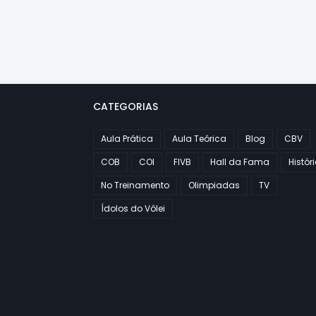
CATEGORIAS
Aula Prática
Aula Teórica
Blog
CBV
COB
COI
FIVB
Hall da Fama
Histór
No Treinamento
Olimpiadas
TV
Ídolos do Vôlei