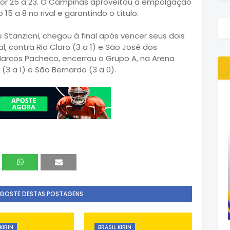
 por 25 a 23. O Campinas aproveitou a empolgação
15 a 8 no rival e garantindo o título.
tanzioni, chegou à final após vencer seus dois
l, contra Rio Claro (3 a 1) e São José dos
 Marcos Pacheco, encerrou o Grupo A, na Arena
(3 a 1) e São Bernardo (3 a 0).
 GOSTE DESTAS POSTAGENS
KIRIN
BRASIL KIRIN