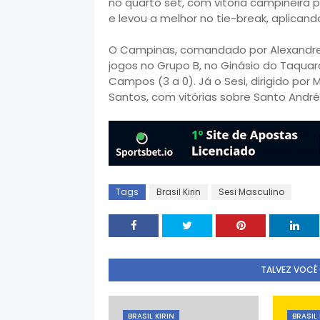
no quarto set, com vitória campineira
e levou a melhor no tie-break, aplicando 
O Campinas, comandado por Alexandre S
jogos no Grupo B, no Ginásio do Taquara
Campos (3 a 0). Já o Sesi, dirigido por
Santos, com vitórias sobre Santo André 
Tags
Brasil Kirin
Sesi Masculino
TALVEZ VOCÊ
BRASIL KIRIN
BRASIL 