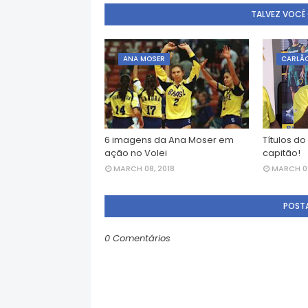
TALVEZ VOCÊ
ANA MOSER
CARLÃ
6 imagens da Ana Moser em
Títulos do
ação no Volei
capitão!
MARCH 08, 2018
MARCH 07
POST
0 Comentários