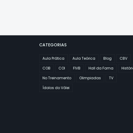
CATEGORIAS
Aula Prática
Aula Teórica
Blog
CBV
COB
COI
FIVB
Hall da Fama
Histór
No Treinamento
Olimpiadas
TV
Ídolos do Vôlei