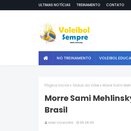
ULTIMAS NOTÍCIAS
TREINAMENTO
CONTATO
NO TREINAMENTO
VOLEIBOL EDUC
Página inicial
Ídolos do Vôlei
Morre Sami Mehli
Morre Sami Mehlinsky
Brasil
ADM VOLEIORG
09:26:00