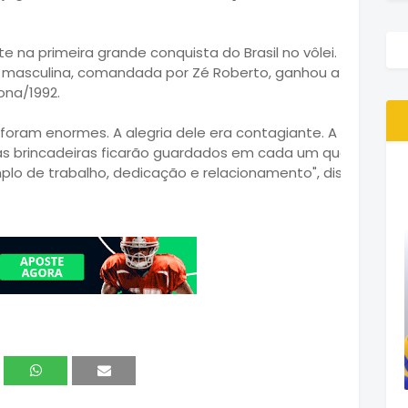
na primeira grande conquista do Brasil no vôlei. Ele era o
 masculina, comandada por Zé Roberto, ganhou a medalha
ona/1992.
 foram enormes. A alegria dele era contagiante. A maneira
as brincadeiras ficarão guardados em cada um que convive
plo de trabalho, dedicação e relacionamento", disse Zé