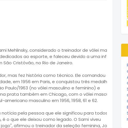
 Mehlinsky, considerado o treinador de vôlei mais antigo
70 dedicados ao esporte, e faleceu devido a uma infecção
m São Cristóvão, no Rio de Janeiro.
or, mas fez história como técnico. Ele comandou a seleção
lidade, em 1956 em Paris, e conquistou três medalhas de
 Paulo/1963 (no vôlei masculino e feminino) e
uma prata também em Chicago, com o vôlei masculino. O
-americano masculino em 1956, 1958, 61 e 62.
notícia pela pessoa que ele significou para todos nós que
m, é o que ele deixou como legado. O Sami viveu
ogo", afirmou o treinador da seleção feminina, José