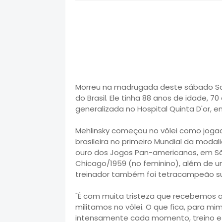
Morreu na madrugada deste sábado Sami
do Brasil. Ele tinha 88 anos de idade, 
generalizada no Hospital Quinta D'or, e
Mehlinsky começou no vôlei como jogad
brasileira no primeiro Mundial da moda
ouro dos Jogos Pan-americanos, em São
Chicago/1959 (no feminino), além de 
treinador também foi tetracampeão sul
"É com muita tristeza que recebemos a 
militamos no vôlei. O que fica, para mi
intensamente cada momento, treino e j