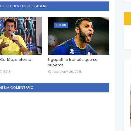
 GOSTE DESTAS POSTAGENS
O
FOTOS
 Carlão, o eterno
Ngapeth o francês que se
supera!
, 2018
FEBRUARY 26, 2018
AR UM COMENTÁRIO