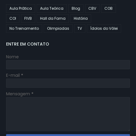
Aula Prática
Aula Teórica
Blog
CBV
COB
COI
FIVB
Hall da Fama
História
No Treinamento
Olimpiadas
TV
Ídolos do Vôlei
ENTRE EM CONTATO
Nome
E-mail
*
Mensagem
*