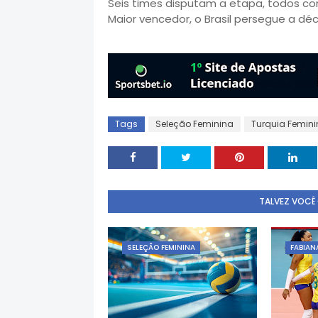
Seis times disputam a etapa, todos c
Maior vencedor, o Brasil persegue a dé
Tags
Seleção Feminina
Turquia Femini
TALVEZ VOCÊ
SELEÇÃO FEMININA
FABIAN