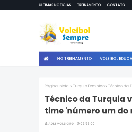
ULTIMAS NOTÍCIAS
TREINAMENTO
CONTATO
NO TREINAMENTO
VOLEIBOL EDUC
Página inicial
Turquia Feminino
Técnico da T
Técnico da Turquia v
time 'número um do
ADM VOLEIORG
03:59:00