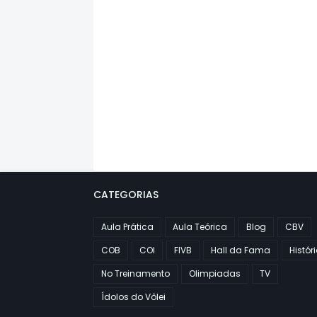
CATEGORIAS
Aula Prática
Aula Teórica
Blog
CBV
COB
COI
FIVB
Hall da Fama
Histór
No Treinamento
Olimpiadas
TV
Ídolos do Vôlei