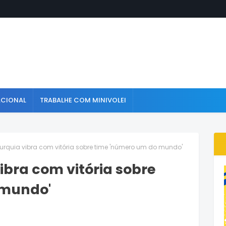
ACIONAL
TRABALHE COM MINIVOLEI
urquia vibra com vitória sobre time 'número um do mundo'
ibra com vitória sobre
 mundo'