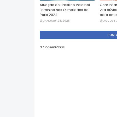
Atuação do Brasil no Voleibol
Com infla
Feminino nas Olimpíadas de
vira dúvid
Paris 2024
para ami
JANUARY 28, 2025
AUGUST 2
POST
0 Comentários