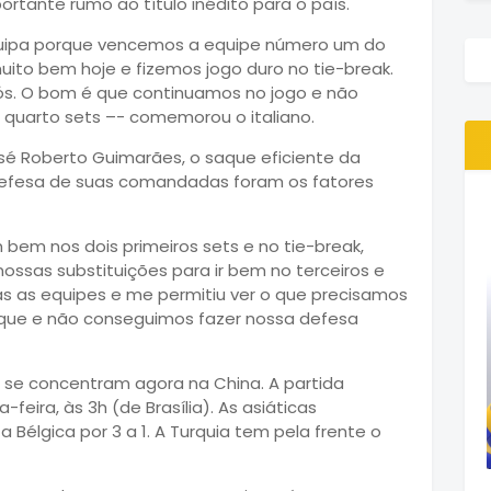
tante rumo ao título inédito para o país.
quipa porque vencemos a equipe número um do
to bem hoje e fizemos jogo duro no tie-break.
ós. O bom é que continuamos no jogo e não
o quarto sets –- comemorou o italiano.
José Roberto Guimarães, o saque eficiente da
defesa de suas comandadas foram os fatores
 bem nos dois primeiros sets e no tie-break,
ssas substituições para ir bem no terceiros e
s as equipes e me permitiu ver o que precisamos
saque e não conseguimos fazer nossa defesa
s se concentram agora na China. A partida
eira, às 3h (de Brasília). As asiáticas
 Bélgica por 3 a 1. A Turquia tem pela frente o