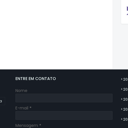
ENTRE EM CONTATO
20
20
Nome
20
ia
E-mail
*
20
20
Mensagem
*