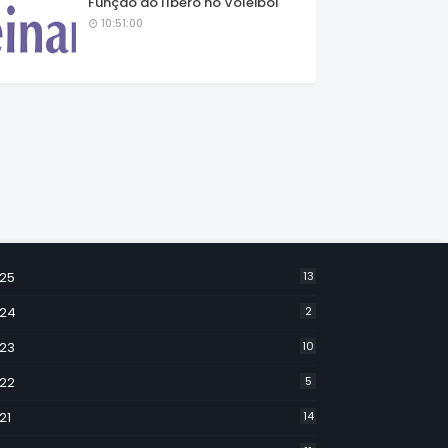
Função do líbero no Voleibol
10:51:00
25
13
24
2
23
10
22
5
21
14