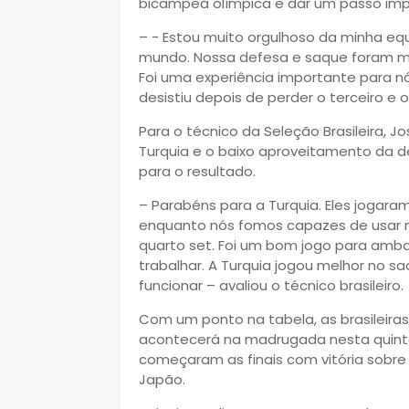
bicampeã olímpica e dar um passo impor
– - Estou muito orgulhoso da minha e
mundo. Nossa defesa e saque foram mui
Foi uma experiência importante para n
desistiu depois de perder o terceiro e 
Para o técnico da Seleção Brasileira, 
Turquia e o baixo aproveitamento da 
para o resultado.
– Parabéns para a Turquia. Eles jogaram
enquanto nós fomos capazes de usar no
quarto set. Foi um bom jogo para amba
trabalhar. A Turquia jogou melhor no 
funcionar – avaliou o técnico brasileiro.
Com um ponto na tabela, as brasileira
acontecerá na madrugada nesta quinta-f
começaram as finais com vitória sobre a
Japão.