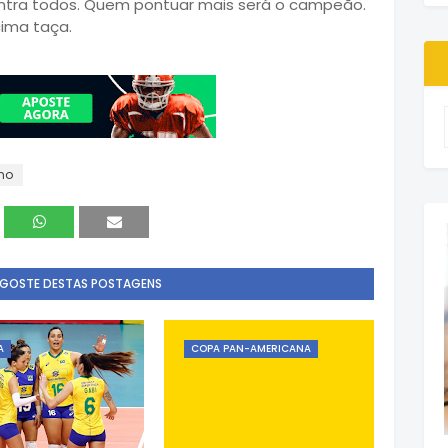
ontra todos. Quem pontuar mais será o campeão.
cima taça.
no
 GOSTE DESTAS POSTAGENS
A
COPA PAN-AMERICANA