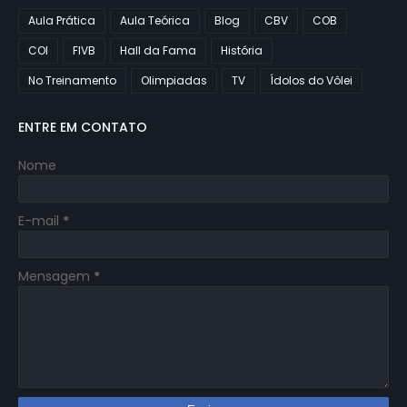
Aula Prática
Aula Teórica
Blog
CBV
COB
COI
FIVB
Hall da Fama
História
No Treinamento
Olimpiadas
TV
Ídolos do Vôlei
ENTRE EM CONTATO
Nome
E-mail
*
Mensagem
*