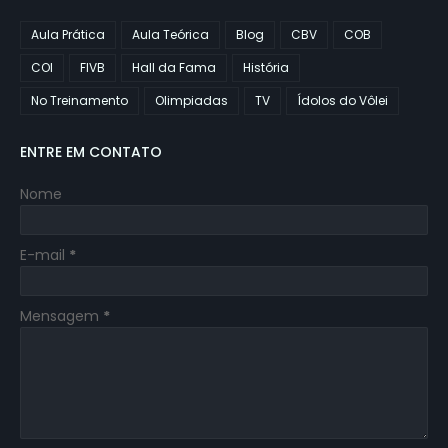
Aula Prática
Aula Teórica
Blog
CBV
COB
COI
FIVB
Hall da Fama
História
No Treinamento
Olimpiadas
TV
Ídolos do Vôlei
ENTRE EM CONTATO
Nome
E-mail
*
Mensagem
*