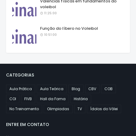
Valências físicas em fundamentos do
voleibol
11:25:00
Função do líbero no Voleibol
10:51:00
CATEGORIAS
Aula Prática
Aula Teórica
Blog
CBV
COB
COI
FIVB
Hall da Fama
História
No Treinamento
Olimpiadas
TV
Ídolos do Vôlei
ENTRE EM CONTATO