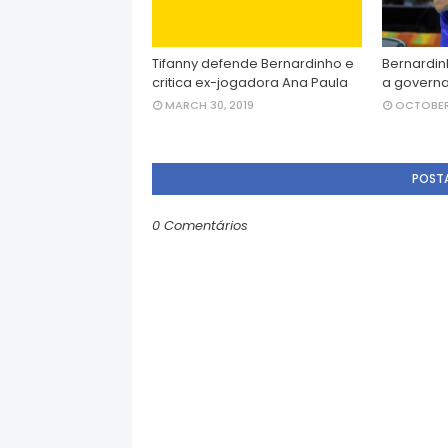
Tifanny defende Bernardinho e
Bernardin
critica ex-jogadora Ana Paula
a governa
MARCH 30, 2019
OCTOBER 
POST
0 Comentários