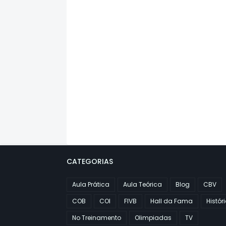
CATEGORIAS
Aula Prática
Aula Teórica
Blog
CBV
COB
COI
FIVB
Hall da Fama
Histór
No Treinamento
Olimpiadas
TV