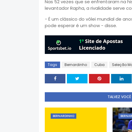
Nas 52 vezes que se enfrentaram na hist
levantador Rapha, a rivalidade serve 
- É um clássico do vôlei mundial de ano
pode esperar é um show - disse.
Tags
Bernardinho
Cuba
Seleção M
TALVEZ VOCÊ
BERNARDINHO
BERNA