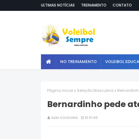
ULTIMAS NOTÍCIAS
TREINAMENTO
CONTATO
NO TREINAMENTO
VOLEIBOL EDUC
Página inicial
Seleção Masculina
Bernardinh
Bernardinho pede a
ADM VOLEIORG
10:51:00