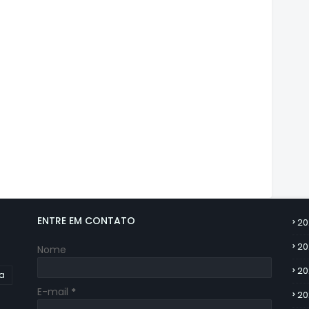
ENTRE EM CONTATO
20
20
Nome
20
ia
E-mail
*
20