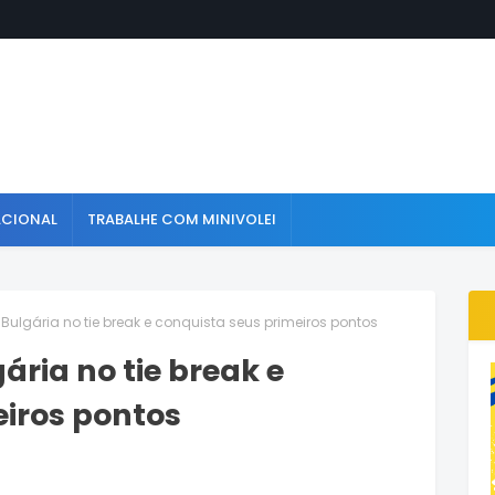
ACIONAL
TRABALHE COM MINIVOLEI
ulgária no tie break e conquista seus primeiros pontos
ria no tie break e
eiros pontos