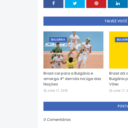
TALVEZ VOCÊ
BULGÁRIA
BULGÁR
Brasil cai para a Bulgária e
Brasil dá 
amarga 4ª derrota na Liga das
Bulgária p
Nações
Vôlei
JUNE 17, 2018
JUNE 17, 
POST
0 Comentários