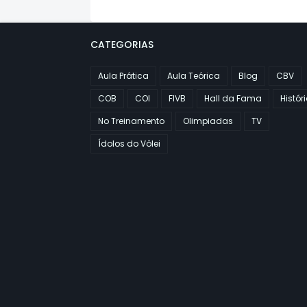
CATEGORIAS
Aula Prática
Aula Teórica
Blog
CBV
COB
COI
FIVB
Hall da Fama
Histór
No Treinamento
Olimpiadas
TV
Ídolos do Vôlei