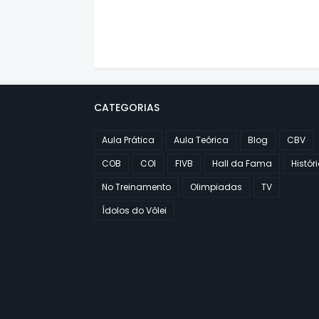
CATEGORIAS
Aula Prática
Aula Teórica
Blog
CBV
COB
COI
FIVB
Hall da Fama
Histór
No Treinamento
Olimpiadas
TV
Ídolos do Vôlei