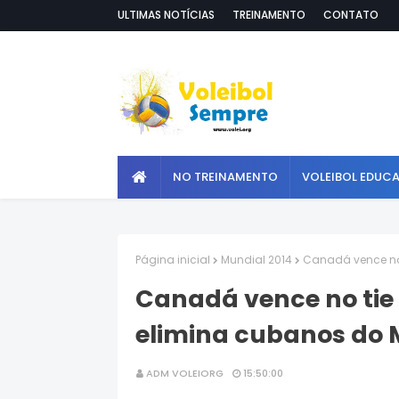
ULTIMAS NOTÍCIAS
TREINAMENTO
CONTATO
NO TREINAMENTO
VOLEIBOL EDUC
Página inicial
Mundial 2014
Canadá vence no 
Canadá vence no tie
elimina cubanos do 
ADM VOLEIORG
15:50:00