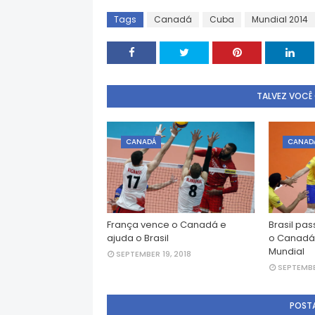
Tags
Canadá
Cuba
Mundial 2014
TALVEZ VOCÊ
CANADÁ
CANAD
França vence o Canadá e
Brasil pa
ajuda o Brasil
o Canadá 
Mundial
SEPTEMBER 19, 2018
SEPTEMBE
POST