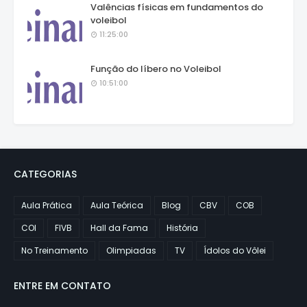
Valências físicas em fundamentos do
voleibol
11:25:00
Função do líbero no Voleibol
10:51:00
CATEGORIAS
Aula Prática
Aula Teórica
Blog
CBV
COB
COI
FIVB
Hall da Fama
História
No Treinamento
Olimpiadas
TV
Ídolos do Vôlei
ENTRE EM CONTATO