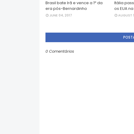
Brasil bate Irã e vence a 1ª da
Itália pas
era pós-Bernardinho
os EUA na
JUNE 04, 2017
AUGUST 1
POST
0 Comentários