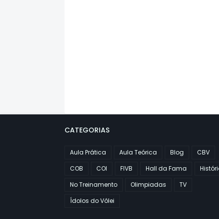
CATEGORIAS
Aula Prática
Aula Teórica
Blog
CBV
COB
COI
FIVB
Hall da Fama
Histór
No Treinamento
Olimpiadas
TV
Ídolos do Vôlei