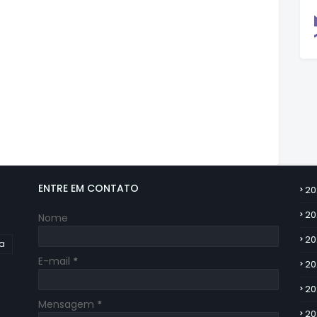
ENTRE EM CONTATO
20
20
Nome
20
ia
E-mail
*
20
20
Mensagem
*
20