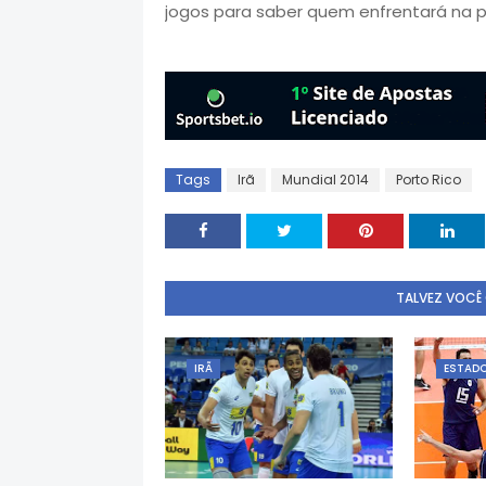
jogos para saber quem enfrentará na p
Tags
Irã
Mundial 2014
Porto Rico
TALVEZ VOCÊ
IRÃ
ESTADO