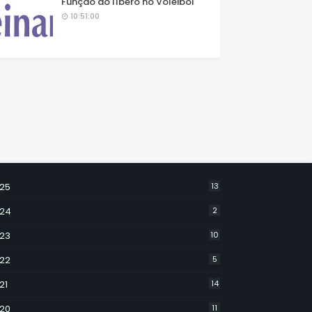
Função do líbero no Voleibol
10:51:00
25
13
24
2
23
10
22
5
21
14
20
11