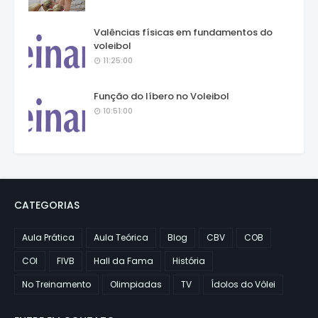
Valências físicas em fundamentos do
voleibol
11:25:00
Função do líbero no Voleibol
10:51:00
CATEGORIAS
Aula Prática
Aula Teórica
Blog
CBV
COB
COI
FIVB
Hall da Fama
História
No Treinamento
Olimpiadas
TV
Ídolos do Vôlei