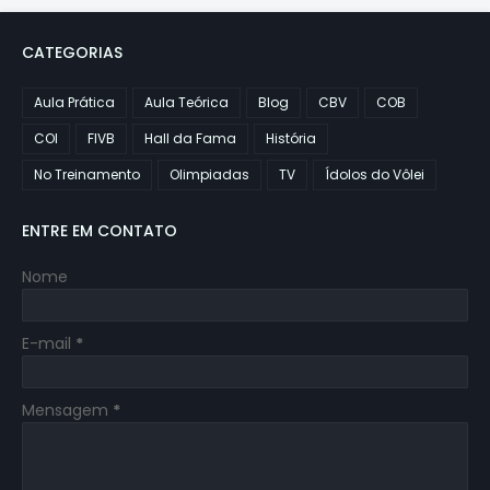
CATEGORIAS
Aula Prática
Aula Teórica
Blog
CBV
COB
COI
FIVB
Hall da Fama
História
No Treinamento
Olimpiadas
TV
Ídolos do Vôlei
ENTRE EM CONTATO
Nome
E-mail
*
Mensagem
*