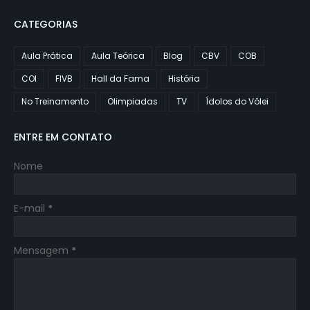
CATEGORIAS
Aula Prática
Aula Teórica
Blog
CBV
COB
COI
FIVB
Hall da Fama
História
No Treinamento
Olimpiadas
TV
Ídolos do Vôlei
ENTRE EM CONTATO
Nome
E-mail
*
Mensagem
*