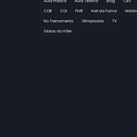
Aula Prática
Aula Teórica
Blog
CBV
COB
COI
FIVB
Hall da Fama
Histór
No Treinamento
Olimpiadas
TV
Ídolos do Vôlei