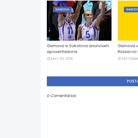
GAMOVA
GAMOV
Gamova e Sokolova anunciam
Gamova vo
aposentadoria
Rússia no
MAY 20, 2016
SEPTEMBE
POST
0 Comentários