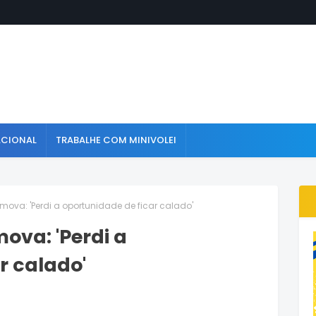
ACIONAL
TRABALHE COM MINIVOLEI
mova: 'Perdi a oportunidade de ficar calado'
ova: 'Perdi a
r calado'