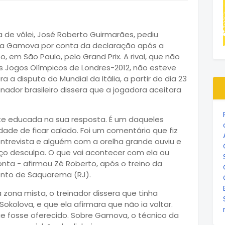
a de vôlei, José Roberto Guirmarães, pediu
ina Gamova por conta da declaração após a
o, em São Paulo, pelo Grand Prix. A rival, que não
s Jogos Olímpicos de Londres-2012, não esteve
 a disputa do Mundial da Itália, a partir do dia 23
nador brasileiro dissera que a jogadora aceitara
e educada na sua resposta. É um daqueles
de de ficar calado. Foi um comentário que fiz
entrevista e alguém com a orelha grande ouviu e
ço desculpa. O que vai acontecer com ela ou
nta - afirmou Zé Roberto, após o treino da
mento de Saquarema (RJ).
 zona mista, o treinador dissera que tinha
okolova, e que ela afirmara que não ia voltar.
ue fosse oferecido. Sobre Gamova, o técnico da