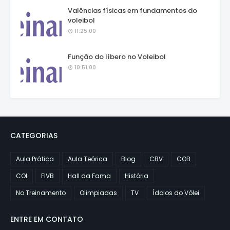
Valências físicas em fundamentos do
voleibol
11:25:00
Função do líbero no Voleibol
10:51:00
CATEGORIAS
Aula Prática
Aula Teórica
Blog
CBV
COB
COI
FIVB
Hall da Fama
História
No Treinamento
Olimpiadas
TV
Ídolos do Vôlei
ENTRE EM CONTATO