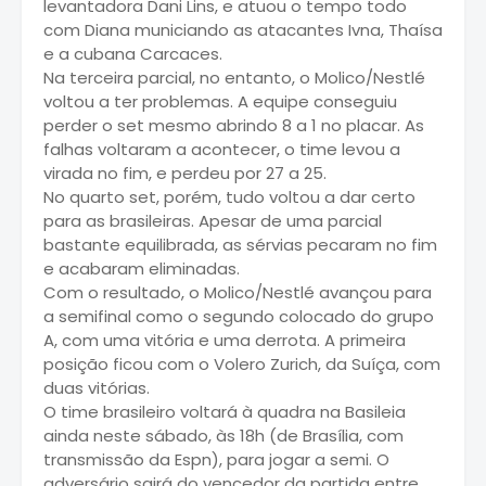
levantadora Dani Lins, e atuou o tempo todo
com Diana municiando as atacantes Ivna, Thaísa
e a cubana Carcaces.
Na terceira parcial, no entanto, o Molico/Nestlé
voltou a ter problemas. A equipe conseguiu
perder o set mesmo abrindo 8 a 1 no placar. As
falhas voltaram a acontecer, o time levou a
virada no fim, e perdeu por 27 a 25.
No quarto set, porém, tudo voltou a dar certo
para as brasileiras. Apesar de uma parcial
bastante equilibrada, as sérvias pecaram no fim
e acabaram eliminadas.
Com o resultado, o Molico/Nestlé avançou para
a semifinal como o segundo colocado do grupo
A, com uma vitória e uma derrota. A primeira
posição ficou com o Volero Zurich, da Suíça, com
duas vitórias.
O time brasileiro voltará à quadra na Basileia
ainda neste sábado, às 18h (de Brasília, com
transmissão da Espn), para jogar a semi. O
adversário sairá do vencedor da partida entre