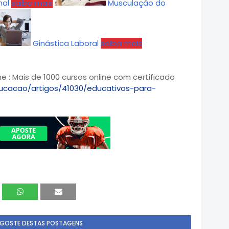
nal
saiba mais
Musculação do
Ginástica Laboral
saiba mais
 : Mais de 1000 cursos online com certificado
ucacao/artigos/41030/educativos-para-
 GOSTE DESTAS POSTAGENS