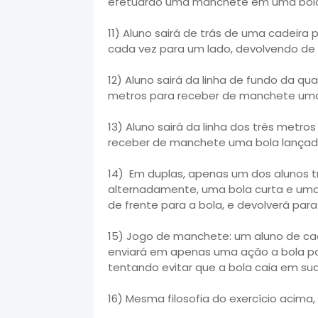
efetuarão uma manchete em uma bola 
11) Aluno sairá de trás de uma cadeira
cada vez para um lado, devolvendo de 
12) Aluno sairá da linha de fundo da qua
metros para receber de manchete uma 
13) Aluno sairá da linha dos três metros
receber de manchete uma bola lançada
14) Em duplas, apenas um dos alunos t
alternadamente, uma bola curta e uma
de frente para a bola, e devolverá para
15) Jogo de manchete: um aluno de ca
enviará em apenas uma ação a bola po
tentando evitar que a bola caia em su
16) Mesma filosofia do exercício acim