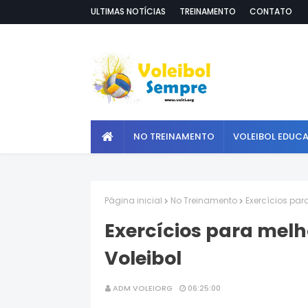
ULTIMAS NOTÍCIAS
TREINAMENTO
CONTATO
NO TREINAMENTO
VOLEIBOL EDUC
Página inicial
No Treinamento
Exercícios par
Exercícios para mel
Voleibol
ADM VOLEIORG
06:25:00