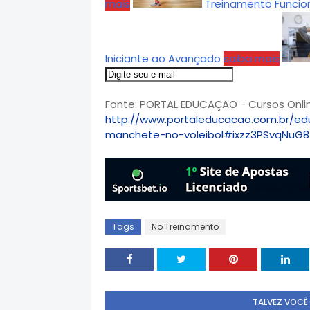
mais
Treinamento Funcio
Iniciante ao Avançado
saiba mais
Fonte: PORTAL EDUCAÇÃO - Cursos Online
http://www.portaleducacao.com.br/ed
manchete-no-voleibol#ixzz3PSvqNuG8
Tags
No Treinamento
TALVEZ VOCÊ