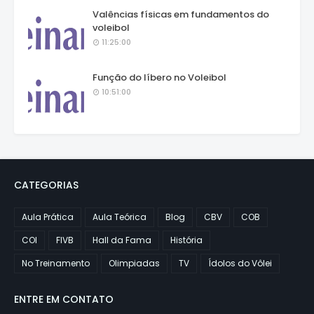
Valências físicas em fundamentos do
voleibol
11:25:00
Função do líbero no Voleibol
10:51:00
CATEGORIAS
Aula Prática
Aula Teórica
Blog
CBV
COB
COI
FIVB
Hall da Fama
História
No Treinamento
Olimpiadas
TV
Ídolos do Vôlei
ENTRE EM CONTATO