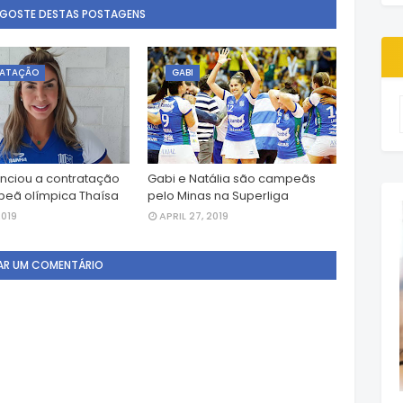
 GOSTE DESTAS POSTAGENS
ATAÇÃO
GABI
nciou a contratação
Gabi e Natália são campeãs
eã olímpica Thaísa
pelo Minas na Superliga
2019
APRIL 27, 2019
AR UM COMENTÁRIO