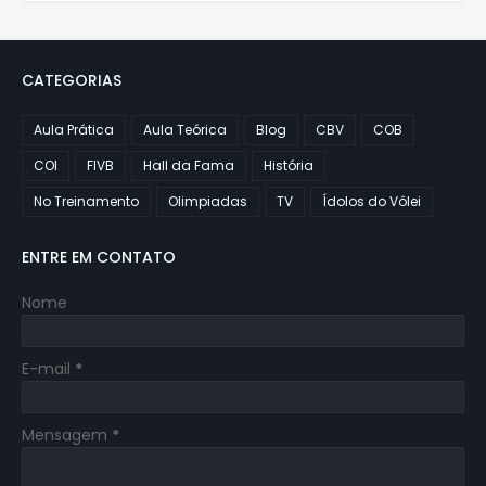
CATEGORIAS
Aula Prática
Aula Teórica
Blog
CBV
COB
COI
FIVB
Hall da Fama
História
No Treinamento
Olimpiadas
TV
Ídolos do Vôlei
ENTRE EM CONTATO
Nome
E-mail
*
Mensagem
*