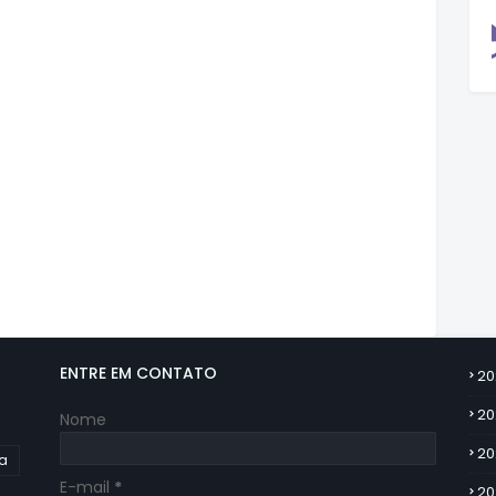
ENTRE EM CONTATO
20
20
Nome
20
ia
E-mail
*
20