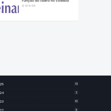
Função do líbero no Voleibol
10:51:00
25
13
24
2
23
10
22
5