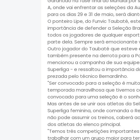
Garantido na fase final do Mundial por 
A, onde vai enfrentar as seleções da Au
para os dias 29 e 31 de maio, será diant
O ponteiro Lipe, do Funvic Taubaté, es
importância de defender a Seleção Bras
todos os jogadores de qualquer esport
parte dela. Sempre será emocionante v
Outro jogador do Taubaté que esteve e
também presente na derrota para a Pol
mencionou a campanha de sua equipe - 
Superliga - e ressaltou a importância 
prezada pelo técnico Bernardinho.
"Ser convocado para a seleção é muito
temporada maravilhosa que tivemos c
convocado para uma seleção é o sonho 
Mas antes de se unir aos atletas da Se
Superliga feminina, onde comanda o Re
não pode assumir os treinos, caberá ao
dos atletas do elenco principal.
"Temos três competições importantes 
trabalhar com um grupo maior para term