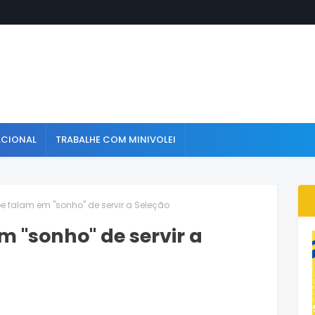
ACIONAL
TRABALHE COM MINIVOLEI
e falam em "sonho" de servir a Seleção
m "sonho" de servir a