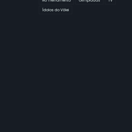
No Treinamento
Olimpiadas
TV
Ídolos do Vôlei