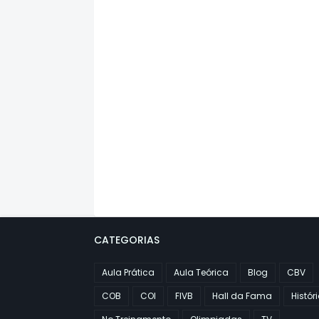
CATEGORIAS
Aula Prática
Aula Teórica
Blog
CBV
COB
COI
FIVB
Hall da Fama
Histór