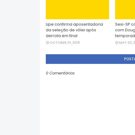
Lipe confirma aposentadoria
Sesi-SP c
da seleção de vôlei após
com Doug
derrota em final
temporada
OCTOBER 01, 2018
MAY 20, 
POST
0 Comentários