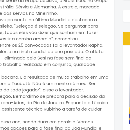
ser sede da etapa decisiva, o Brasil ficou no Grupo
strália, Sérvia e Alemanha. A estreia, marcada
e dos sérvios no Mineirinho.
teve presente no último Mundial e destacou a
ileira. "Seleção é seleção. Se perguntar para
e, todos eles vão dizer que sonham em fazer
estir a camisa amarela", comentou.
ntre os 25 convocados foi o levantador Rapha,
ônia na final mundial do ano passado. O atleta
eliminada pelo Sesi na fase semifinal da
do trabalho realizado em conjunto, qualidade
 bacana. É o resultado de muito trabalho em uma
om o Taubaté. Não é um mérito só meu. Ser
de todo jogador", disse o levantador.
leção, Bernardinho se prepara para a decisão da
xona-Ades, do Rio de Janeiro. Enquanto o técnico
 assistente técnico Rubinho a tarefa de cuidar
esse ano, sendo duas em paralelo. Vamos
os opções para a fase final da Liga Mundial e