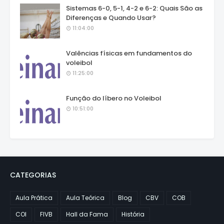
Sistemas 6-0, 5-1, 4-2 e 6-2: Quais São as
Diferenças e Quando Usar?
11:04:00
Valências físicas em fundamentos do
voleibol
11:25:00
Função do líbero no Voleibol
10:51:00
CATEGORIAS
Aula Prática
Aula Teórica
Blog
CBV
COB
COI
FIVB
Hall da Fama
História