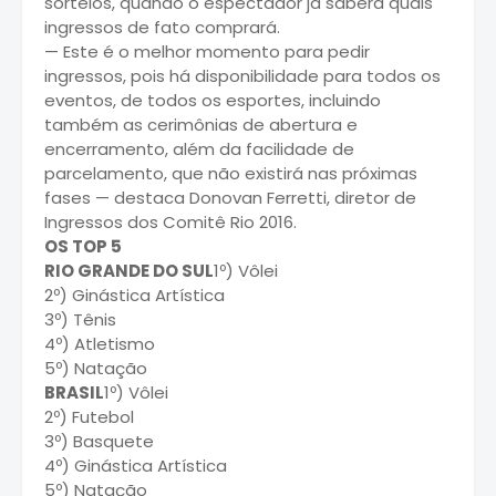
sorteios, quando o espectador já saberá quais
ingressos de fato comprará.
— Este é o melhor momento para pedir
ingressos, pois há disponibilidade para todos os
eventos, de todos os esportes, incluindo
também as cerimônias de abertura e
encerramento, além da facilidade de
parcelamento, que não existirá nas próximas
fases — destaca Donovan Ferretti, diretor de
Ingressos dos Comitê Rio 2016.
OS TOP 5
RIO GRANDE DO SUL
1º) Vôlei
2º) Ginástica Artística
3º) Tênis
4º) Atletismo
5º) Natação
BRASIL
1º) Vôlei
2º) Futebol
3º) Basquete
4º) Ginástica Artística
5º) Natação