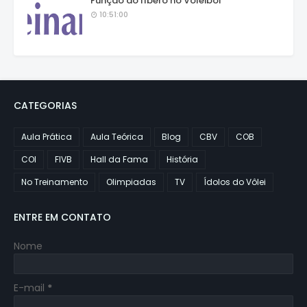
Função do líbero no Voleibol
10:51:00
CATEGORIAS
Aula Prática
Aula Teórica
Blog
CBV
COB
COI
FIVB
Hall da Fama
História
No Treinamento
Olimpiadas
TV
Ídolos do Vôlei
ENTRE EM CONTATO
Nome
E-mail
*