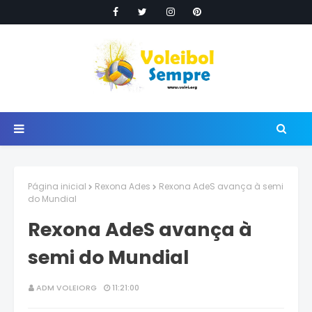
Página inicial
Rexona Ades
Rexona AdeS avança à semi
do Mundial
Rexona AdeS avança à
semi do Mundial
ADM VOLEIORG
11:21:00