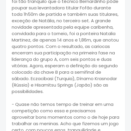
foi tão tranquilo que o técnico Bernardinho pôde
poupar sua levantadora titular Fofão durante
toda 1h50m de partida e também suas titulares,
exceção de Natália, no terceiro set. A grande
novidade apresentada pela equipe caribenha,
convidada para o torneio, foi a ponteira Natalia
Martinez, de apenas 14 anos e 1,86m, que anotou
quatro pontos. Com o resultado, as cariocas
encerram sua participação na primeira fase na
liderança do grupo A, com seis pontos e duas
vitórias. Agora, esperam a definição do segundo
colocado da chave B para a semifinal de
sábado. Eczacibasi (Turquia), Dínamo Krasnodar
(Rússia) e Hisamitsu Springs (Japão) são as
possibilidades.
- Quase não temos tempo de treinar em uma
competição como essa e precisamos
aproveitar bons momentos como o de hoje para
trabalhar as meninas. Acho que fizemos um jogo
certo, com poucos erros, tranquilidade e