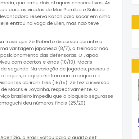
samaria, que errou dois ataques consecutivos. As
ue para as viradas de Mari Paraíba e Sakoda
a levantadora reserva Kotoh para sacar em cima
Suelle entrou na vaga de Ellen, mas não teve
sa frase que Zé Roberto discursou durante o
ima vantagem japonesa (8/7), o treinador não
 posicionamento das defensoras. O Japão
veu com acertos e erros (10/10). Macris
de segunda. Na variação de jogadas, passou a
s ataques, a equipe sofreu com o saque e o
sitantes abriram três (18/15). Zé fez a inversão
s de Macris e Joycinha, respectivamente. O
rviço brasileiro impediu que o bloqueio segurasse
Yamaguchi deu números finais (25/20).
Adenízia, o Brasil voltou para o quarto set