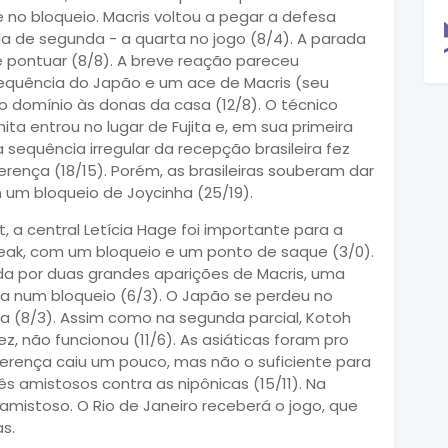
 no bloqueio. Macris voltou a pegar a defesa
a de segunda - a quarta no jogo (8/4). A parada
e pontuar (8/8). A breve reação pareceu
sequência do Japão e um ace de Macris (seu
 domínio às donas da casa (12/8). O técnico
a entrou no lugar de Fujita e, em sua primeira
 sequência irregular da recepção brasileira fez
erença (18/15). Porém, as brasileiras souberam dar
 um bloqueio de Joycinha (25/19).
, a central Letícia Hage foi importante para a
eak, com um bloqueio e um ponto de saque (3/0).
ida por duas grandes aparições de Macris, uma
a num bloqueio (6/3). O Japão se perdeu no
ira (8/3). Assim como na segunda parcial, Kotoh
ez, não funcionou (11/6). As asiáticas foram pro
ferença caiu um pouco, mas não o suficiente para
rês amistosos contra as nipônicas (15/11). Na
 amistoso. O Rio de Janeiro receberá o jogo, que
s.