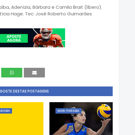
aíba, Adenízia, Bárbara e Camila Brait (líbero).
 Letícia Hage. Tec: José Roberto Guimarães
 GOSTE DESTAS POSTAGENS
ARAIBA
MARI PARAIBA