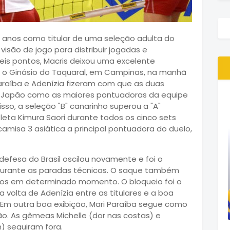
6 anos como titular de uma seleção adulta do
isão de jogo para distribuir jogadas e
seis pontos, Macris deixou uma excelente
 o Ginásio do Taquaral, em Campinas, na manhã
araíba e Adenízia fizeram com que as duas
o Japão como as maiores pontuadoras da equipe
sso, a seleção "B" canarinho superou a "A"
leta Kimura Saori durante todos os cinco sets
 a camisa 3 asiática a principal pontuadora do duelo,
fesa do Brasil oscilou novamente e foi o
durante as paradas técnicas. O saque também
gios em determinado momento. O bloqueio foi o
 volta de Adenízia entre as titulares e a boa
 Em outra boa exibição, Mari Paraíba segue como
ão. As gêmeas Michelle (dor nas costas) e
 seguiram fora.