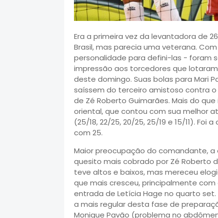
Era a primeira vez da levantadora de 2
Brasil, mas parecia uma veterana. Com v
personalidade para defini-las - foram 
impressão aos torcedores que lotaram
deste domingo. Suas bolas para Mari P
saíssem do terceiro amistoso contra 
de Zé Roberto Guimarães. Mais do que i
oriental, que contou com sua melhor at
(25/18, 22/25, 20/25, 25/19 e 15/11). Foi
com 25.
Maior preocupação do comandante, a de
quesito mais cobrado por Zé Roberto 
teve altos e baixos, mas mereceu elo
que mais cresceu, principalmente com a
entrada de Letícia Hage no quarto set.
a mais regular desta fase de preparaç
Monique Pavão (problema no abdômen)