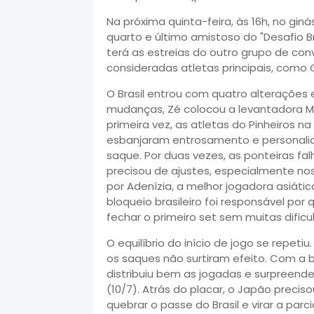
Na próxima quinta-feira, às 16h, no gi
quarto e último amistoso do "Desafio B
terá as estreias do outro grupo de c
consideradas atletas principais, como 
O Brasil entrou com quatro alterações
mudanças, Zé colocou a levantadora M
primeira vez, as atletas do Pinheiros n
esbanjaram entrosamento e personalid
saque. Por duas vezes, as ponteiras f
precisou de ajustes, especialmente n
por Adenízia, a melhor jogadora asiáti
bloqueio brasileiro foi responsável por
fechar o primeiro set sem muitas dificu
O equilíbrio do início de jogo se repe
os saques não surtiram efeito. Com a 
distribuiu bem as jogadas e surpreen
(10/7). Atrás do placar, o Japão prec
quebrar o passe do Brasil e virar a pa