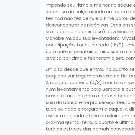
impondo seu ritmo e melhor no saque e
japonesa de calça arriada em outra bol
técnica não fez bem, e o time parou d
desconcentrar as nipônicas. Erros em 
sexto ponto no amistoso) devolveram o
Manabe mudou sua levantadora. Miyashit
participação, tocou na rede (16/9). Uma
com que as orientais diminuíssem a dif
a volta por cima e fecharam o set, com
Em alta desde que entrou no quarto set
pequena vantagem brasileira no tie-br
A reação japonesa (4/3) foi interromp
num levantamento para Bárbara e outr
passe e facilitou para a defesa brasile
saiu do banco e foi pro serviço. Desta v
tudo ou nada e forçaram o saque. A di
evitar a segunda vitória brasileira em t
próxima quinta-feira, o quarto e último
terá as estreias das demais convocada