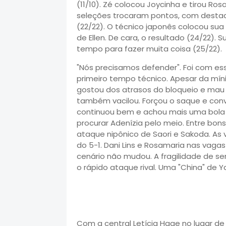
(11/10). Zé colocou Joycinha e tirou Ro
seleções trocaram pontos, com destaq
(22/22). O técnico japonês colocou su
de Ellen. De cara, o resultado (24/22). 
tempo para fazer muita coisa (25/22).
"Nós precisamos defender". Foi com es
primeiro tempo técnico. Apesar da mín
gostou dos atrasos do bloqueio e mau
também vacilou. Forçou o saque e convi
continuou bem e achou mais uma bola 
procurar Adenízia pelo meio. Entre bon
ataque nipônico de Saori e Sakoda. As vi
do 5-1. Dani Lins e Rosamaria nas vaga
cenário não mudou. A fragilidade de se
o rápido ataque rival. Uma "China" de 
Com a central Letícia Hage no lugar de 