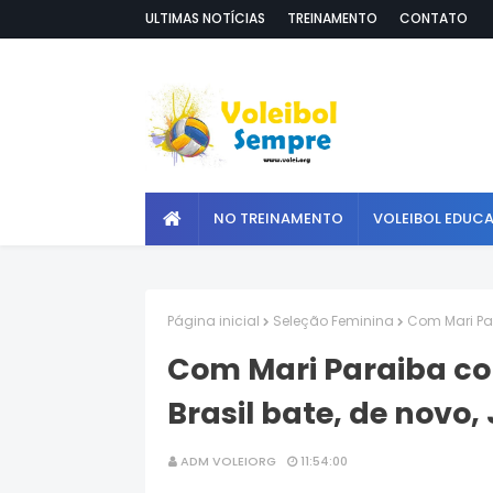
ULTIMAS NOTÍCIAS
TREINAMENTO
CONTATO
NO TREINAMENTO
VOLEIBOL EDUC
Página inicial
Seleção Feminina
Com Mari Pa
Com Mari Paraiba c
Brasil bate, de novo,
ADM VOLEIORG
11:54:00