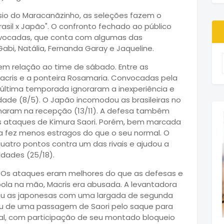
násio do Maracanãzinho, as seleções fazem o
rasil x Japão". O confronto fechado ao público
onvocadas, que conta com algumas das
Gabi, Natália, Fernanda Garay e Jaqueline.
 em relação ao time de sábado. Entre as
acris e a ponteira Rosamaria. Convocadas pela
a última temporada ignoraram a inexperiência e
ade (8/5). O Japão incomodou as brasileiras no
alharam na recepção (13/11). A defesa também
os ataques de Kimura Saori. Porém, bem marcada
ca fez menos estragos do que o seu normal. O
 quatro pontos contra um das rivais e ajudou a
ldades (25/18).
tiu. Os ataques eram melhores do que as defesas e
bola na mão, Macris era abusada. A levantadora
deu as japonesas com uma largada de segunda
isou de uma passagem de Saori pelo saque para
rcial, com participação de seu montado bloqueio