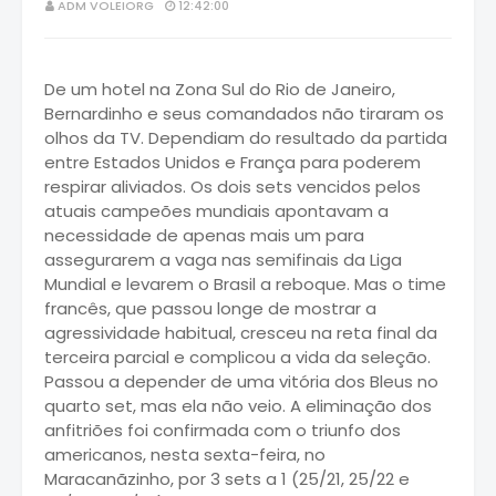
ADM VOLEIORG
12:42:00
De um hotel na Zona Sul do Rio de Janeiro,
Bernardinho e seus comandados não tiraram os
olhos da TV. Dependiam do resultado da partida
entre Estados Unidos e França para poderem
respirar aliviados. Os dois sets vencidos pelos
atuais campeões mundiais apontavam a
necessidade de apenas mais um para
assegurarem a vaga nas semifinais da Liga
Mundial e levarem o Brasil a reboque. Mas o time
francês, que passou longe de mostrar a
agressividade habitual, cresceu na reta final da
terceira parcial e complicou a vida da seleção.
Passou a depender de uma vitória dos Bleus no
quarto set, mas ela não veio. A eliminação dos
anfitriões foi confirmada com o triunfo dos
americanos, nesta sexta-feira, no
Maracanãzinho, por 3 sets a 1 (25/21, 25/22 e