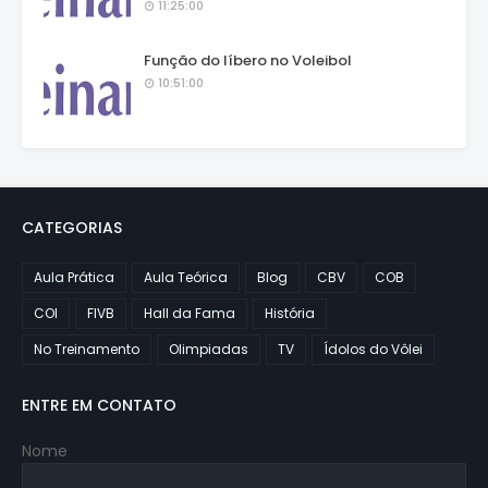
11:25:00
Função do líbero no Voleibol
10:51:00
CATEGORIAS
Aula Prática
Aula Teórica
Blog
CBV
COB
COI
FIVB
Hall da Fama
História
No Treinamento
Olimpiadas
TV
Ídolos do Vôlei
ENTRE EM CONTATO
Nome